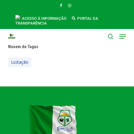
Skip
FACEBOOK
INSTAGRAM
to
main
ACESSO À INFORMAÇÃO
PORTAL DA
TRANSPARÊNCIA
content
Menu
search
Nuvem de Tagas
Licitação