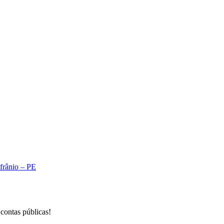
A
Afrânio – PE
 contas públicas!