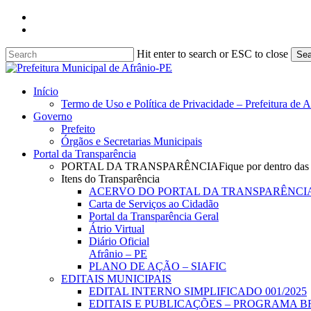
Skip
facebook
to
instagram
main
content
Hit enter to search or ESC to close
Sea
Close
Search
search
Menu
Início
Termo de Uso e Política de Privacidade – Prefeitura de 
Governo
Prefeito
Órgãos e Secretarias Municipais
Portal da Transparência
PORTAL DA TRANSPARÊNCIA
Fique por dentro das
Itens do Transparência
ACERVO DO PORTAL DA TRANSPARÊNCI
Carta de Serviços ao Cidadão
Portal da Transparência Geral
Átrio Virtual
Diário Oficial
Afrânio – PE
PLANO DE AÇÃO – SIAFIC
EDITAIS MUNICIPAIS
EDITAL INTERNO SIMPLIFICADO 001/2025
EDITAIS E PUBLICAÇÕES – PROGRAMA B