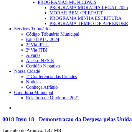
PROGRAMAS MUNICIPAIS
PROGRAMA MORADIA LEGAL 2025
MORAR BEM / PERPART
PROGRAMA MINHA ESCRITURA
PROGRAMA TEMPO DE APRENDER
Serviços Tributários
Código Tributário Municipal
Edital IPTU 2024
2ª Via IPTU
2ª Via ITBI
Alvarás
Acesso NFS-E
Certidão Negativa
Nossa Cidade
1ª Conferência das Cidades
Notícias
Conheça Afrânio
Ouvidoria Municipal
Relatório de Ouvidoria 2021
search
0018-Item 18 - Demonstracao da Despesa pelas Unid
Tamanho do Arquivo: 1.47 MB