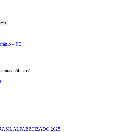
rch
Afrânio – PE
 contas públicas!
A
RASIL ALFABETIZADO 2025