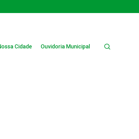
search
Nossa Cidade
Ouvidoria Municipal
EDITAL INTERNO SIMPLIFICADO 001/2025
EDITAIS E PUBLICAÇÕES – PROGRAMA BRASIL