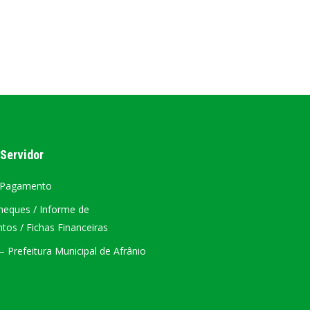
AL
PORTAL DA TRANSPARÊNCIA GERAL
ÁTRIO VIRTUAL
DIÁRIO OFICIAL
AFRÂNIO – PE
 Servidor
PLANO DE AÇÃO – SIAFIC
 Pagamento
heques / Informe de
os / Fichas Financeiras
 Prefeitura Municipal de Afrânio