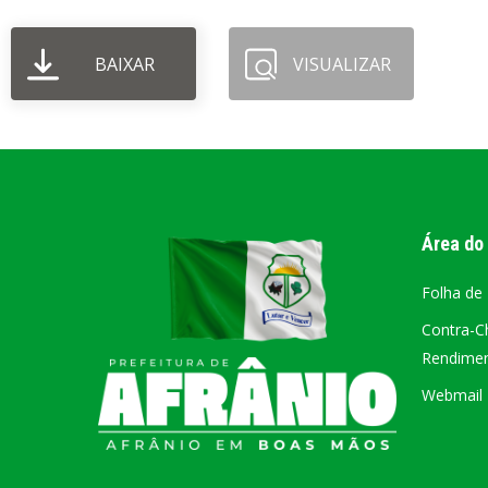
PORTAL DA
BAIXAR
VISUALIZAR
TRANSPARÊNCIA
FIQUE POR DENTRO DAS CONTAS PÚBLICAS!
Área do
Folha de
Contra-C
Rendiment
Webmail –