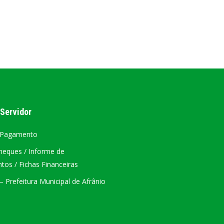
AL
PORTAL DA TRANSPARÊNCIA GERAL
ÁTRIO VIRTUAL
DIÁRIO OFICIAL
AFRÂNIO – PE
 Servidor
PLANO DE AÇÃO – SIAFIC
 Pagamento
heques / Informe de
os / Fichas Financeiras
 Prefeitura Municipal de Afrânio