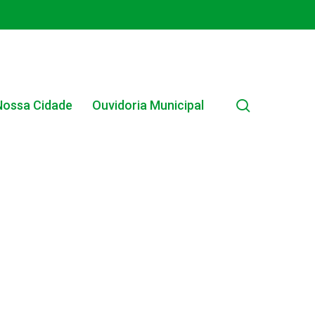
search
Nossa Cidade
Ouvidoria Municipal
EDITAL INTERNO SIMPLIFICADO 001/2025
EDITAIS E PUBLICAÇÕES – PROGRAMA BRASIL