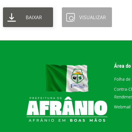
PORTAL DA
BAIXAR
VISUALIZAR
TRANSPARÊNCIA
FIQUE POR DENTRO DAS CONTAS PÚBLICAS!
Área do
Folha de
Contra-C
Rendiment
Webmail –