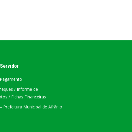
AL
PORTAL DA TRANSPARÊNCIA GERAL
ÁTRIO VIRTUAL
DIÁRIO OFICIAL
AFRÂNIO – PE
 Servidor
PLANO DE AÇÃO – SIAFIC
 Pagamento
heques / Informe de
os / Fichas Financeiras
 Prefeitura Municipal de Afrânio