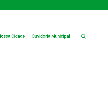
search
Nossa Cidade
Ouvidoria Municipal
EDITAL INTERNO SIMPLIFICADO 001/2025
EDITAIS E PUBLICAÇÕES – PROGRAMA BRASIL