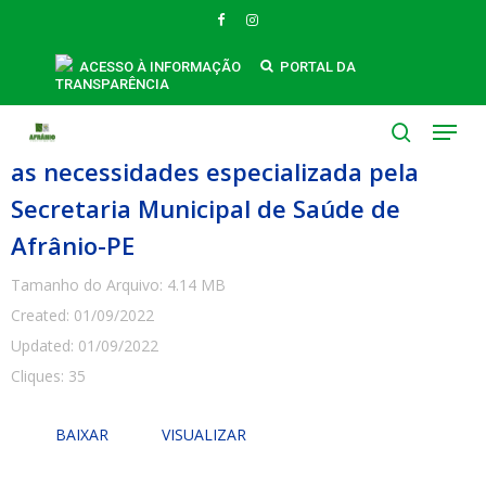
Skip
FACEBOOK
INSTAGRAM
to
main
ACESSO À INFORMAÇÃO
PORTAL DA
TRANSPARÊNCIA
Contrato 125-2022 - Fornecimento de
content
Menu
vasilhames e água mineral, atendendo
search
as necessidades especializada pela
Secretaria Municipal de Saúde de
Afrânio-PE
Tamanho do Arquivo: 4.14 MB
Created: 01/09/2022
Updated: 01/09/2022
Cliques: 35
BAIXAR
VISUALIZAR