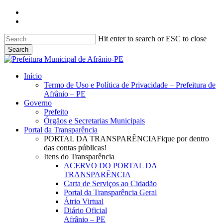
Skip
facebook
to
instagram
main
content
Hit enter to search or ESC to close
Search
Close
Search
search
Menu
Início
Termo de Uso e Política de Privacidade – Prefeitura de
Afrânio – PE
Governo
Prefeito
Órgãos e Secretarias Municipais
Portal da Transparência
PORTAL DA TRANSPARÊNCIA
Fique por dentro
das contas públicas!
Itens do Transparência
ACERVO DO PORTAL DA
TRANSPARÊNCIA
Carta de Serviços ao Cidadão
Portal da Transparência Geral
Átrio Virtual
Diário Oficial
Afrânio – PE