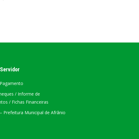
AL
PORTAL DA TRANSPARÊNCIA GERAL
ÁTRIO VIRTUAL
DIÁRIO OFICIAL
AFRÂNIO – PE
 Servidor
PLANO DE AÇÃO – SIAFIC
 Pagamento
heques / Informe de
os / Fichas Financeiras
 Prefeitura Municipal de Afrânio