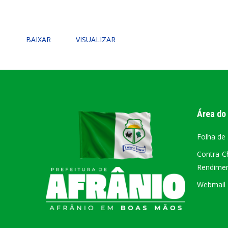
PORTAL DA
TRANSPARÊNCIA
BAIXAR
VISUALIZAR
FIQUE POR DENTRO DAS CONTAS PÚBLICAS!
Área do
Folha de
Contra-C
Rendiment
Webmail –