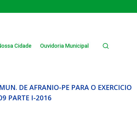
search
Nossa Cidade
Ouvidoria Municipal
 MUN. DE AFRANIO-PE PARA O EXERCICIO
09 PARTE I-2016
EDITAL INTERNO SIMPLIFICADO 001/2025
EDITAIS E PUBLICAÇÕES – PROGRAMA BRASIL