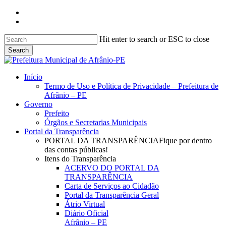
Skip
facebook
to
instagram
main
content
Hit enter to search or ESC to close
Search
Close
Search
search
Menu
Início
Termo de Uso e Política de Privacidade – Prefeitura de
Afrânio – PE
Governo
Prefeito
Órgãos e Secretarias Municipais
Portal da Transparência
PORTAL DA TRANSPARÊNCIA
Fique por dentro
das contas públicas!
Itens do Transparência
ACERVO DO PORTAL DA
TRANSPARÊNCIA
Carta de Serviços ao Cidadão
Portal da Transparência Geral
Átrio Virtual
Diário Oficial
Afrânio – PE