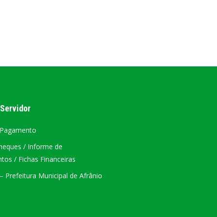
AL
PORTAL DA TRANSPARÊNCIA GERAL
ÁTRIO VIRTUAL
DIÁRIO OFICIAL
AFRÂNIO – PE
 Servidor
PLANO DE AÇÃO – SIAFIC
 Pagamento
heques / Informe de
os / Fichas Financeiras
 Prefeitura Municipal de Afrânio