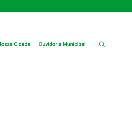
search
Nossa Cidade
Ouvidoria Municipal
EDITAL INTERNO SIMPLIFICADO 001/2025
EDITAIS E PUBLICAÇÕES – PROGRAMA BRASIL