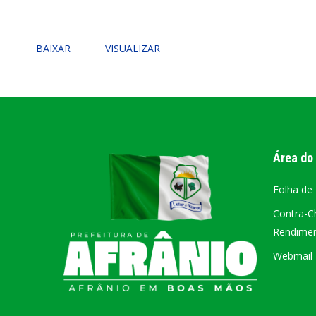
PORTAL DA
BAIXAR
VISUALIZAR
TRANSPARÊNCIA
FIQUE POR DENTRO DAS CONTAS PÚBLICAS!
Área do
Folha de
Contra-C
Rendiment
Webmail –