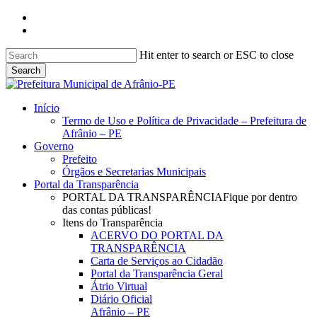
Skip
facebook
to
instagram
main
content
Hit enter to search or ESC to close
Search
Close
Search
search
Menu
Início
Termo de Uso e Política de Privacidade – Prefeitura de
Afrânio – PE
Governo
Prefeito
Órgãos e Secretarias Municipais
Portal da Transparência
PORTAL DA TRANSPARÊNCIA
Fique por dentro
das contas públicas!
Itens do Transparência
ACERVO DO PORTAL DA
TRANSPARÊNCIA
Carta de Serviços ao Cidadão
Portal da Transparência Geral
Átrio Virtual
Diário Oficial
Afrânio – PE