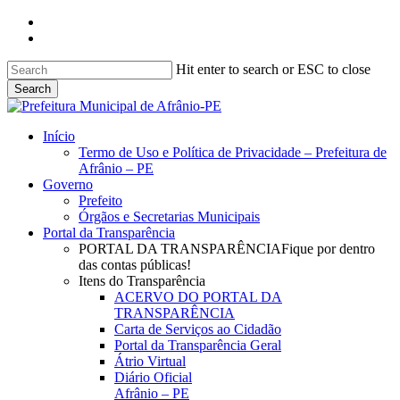
Skip
facebook
to
instagram
main
content
Hit enter to search or ESC to close
Search
Close
Search
search
Menu
Início
Termo de Uso e Política de Privacidade – Prefeitura de
Afrânio – PE
Governo
Prefeito
Órgãos e Secretarias Municipais
Portal da Transparência
PORTAL DA TRANSPARÊNCIA
Fique por dentro
das contas públicas!
Itens do Transparência
ACERVO DO PORTAL DA
TRANSPARÊNCIA
Carta de Serviços ao Cidadão
Portal da Transparência Geral
Átrio Virtual
Diário Oficial
Afrânio – PE