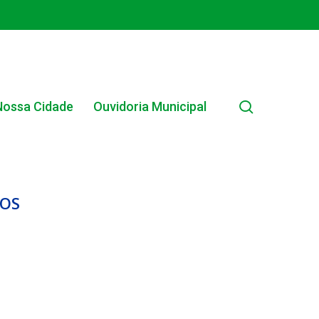
search
Nossa Cidade
Ouvidoria Municipal
MOS
EDITAL INTERNO SIMPLIFICADO 001/2025
EDITAIS E PUBLICAÇÕES – PROGRAMA BRASIL