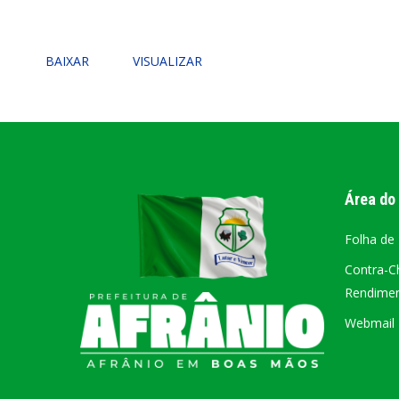
PORTAL DA
BAIXAR
VISUALIZAR
TRANSPARÊNCIA
FIQUE POR DENTRO DAS CONTAS PÚBLICAS!
Área do
Folha de
Contra-C
Rendiment
Webmail –