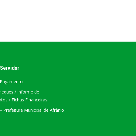
AL
PORTAL DA TRANSPARÊNCIA GERAL
ÁTRIO VIRTUAL
DIÁRIO OFICIAL
AFRÂNIO – PE
 Servidor
PLANO DE AÇÃO – SIAFIC
 Pagamento
heques / Informe de
os / Fichas Financeiras
 Prefeitura Municipal de Afrânio