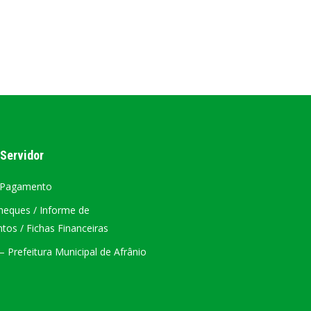
AL
PORTAL DA TRANSPARÊNCIA GERAL
ÁTRIO VIRTUAL
DIÁRIO OFICIAL
AFRÂNIO – PE
 Servidor
PLANO DE AÇÃO – SIAFIC
 Pagamento
heques / Informe de
os / Fichas Financeiras
 Prefeitura Municipal de Afrânio