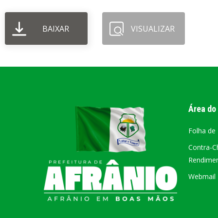
PORTAL DA
BAIXAR
VISUALIZAR
TRANSPARÊNCIA
FIQUE POR DENTRO DAS CONTAS PÚBLICAS!
Área do
Folha de
Contra-C
Rendiment
Webmail –