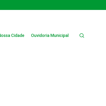
search
Nossa Cidade
Ouvidoria Municipal
EDITAL INTERNO SIMPLIFICADO 001/2025
EDITAIS E PUBLICAÇÕES – PROGRAMA BRASIL