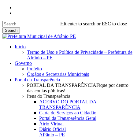
Skip
facebook
to
instagram
main
content
Hit enter to search or ESC to close
Search
Close
Search
search
Menu
Início
Termo de Uso e Política de Privacidade – Prefeitura de
Afrânio – PE
Governo
Prefeito
Órgãos e Secretarias Municipais
Portal da Transparência
PORTAL DA TRANSPARÊNCIA
Fique por dentro
das contas públicas!
Itens do Transparência
ACERVO DO PORTAL DA
TRANSPARÊNCIA
Carta de Serviços ao Cidadão
Portal da Transparência Geral
Átrio Virtual
Diário Oficial
Afrânio – PE