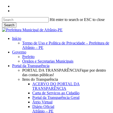
Skip
facebook
to
instagram
main
content
Hit enter to search or ESC to close
Search
Close
Search
search
Menu
Início
Termo de Uso e Política de Privacidade – Prefeitura de
Afrânio – PE
Governo
Prefeito
Órgãos e Secretarias Municipais
Portal da Transparência
PORTAL DA TRANSPARÊNCIA
Fique por dentro
das contas públicas!
Itens do Transparência
ACERVO DO PORTAL DA
TRANSPARÊNCIA
Carta de Serviços ao Cidadão
Portal da Transparência Geral
Átrio Virtual
Diário Oficial
Afrânio – PE