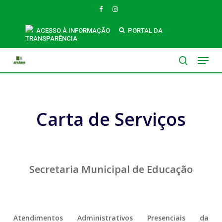
Skip
FACEBOOK
INSTAGRAM
to
main
ACESSO À INFORMAÇÃO
PORTAL DA
Carta de Serviços – Educação
TRANSPARÊNCIA
content
Menu
search
Carta de Serviços
Secretaria Municipal de Educação
Atendimentos Administrativos Presenciais da