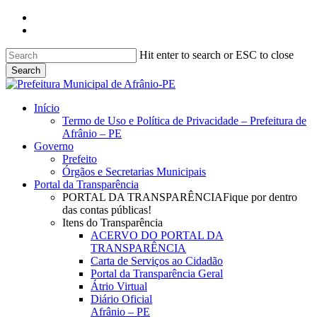
Skip
facebook
to
instagram
main
content
Hit enter to search or ESC to close
Search
Close
Search
search
Menu
Início
Termo de Uso e Política de Privacidade – Prefeitura de
Afrânio – PE
Governo
Prefeito
Órgãos e Secretarias Municipais
Portal da Transparência
PORTAL DA TRANSPARÊNCIA
Fique por dentro
das contas públicas!
Itens do Transparência
ACERVO DO PORTAL DA
TRANSPARÊNCIA
Carta de Serviços ao Cidadão
Portal da Transparência Geral
Átrio Virtual
Diário Oficial
Afrânio – PE