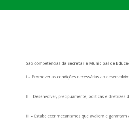
PORTAL DA
Hit enter to search or ESC to close
TRANSPARÊNCIA
FIQUE POR DENTRO DAS CONTAS PÚBLICAS!
São competências da
Secretaria Municipal de Educa
I – Promover as condições necessárias ao desenvolvime
II – Desenvolver, precipuamente, políticas e diretrize
III – Estabelecer mecanismos que avaliem e garantam a