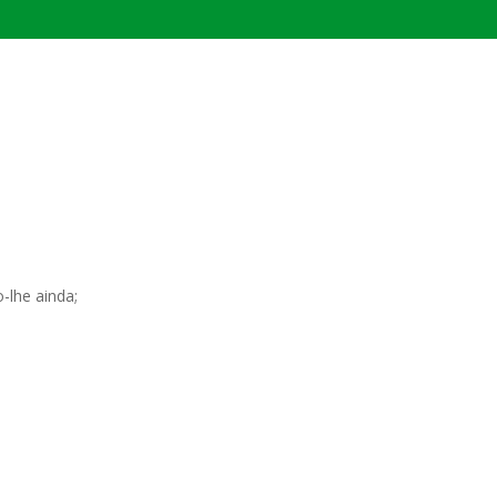
PROGRAMAS MUNICIPAIS
PROGRAMA MORADIA LEGAL 2025
MORAR BEM / PERPART
PROGRAMA MINHA ESCRITURA
PROGRAMA TEMPO DE APRENDER
-lhe ainda;