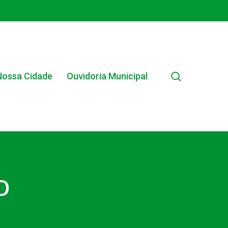
search
Nossa Cidade
Ouvidoria Municipal
EDITAIS MUNICIPAIS
O
EDITAL INTERNO SIMPLIFICADO 001/2025
EDITAIS E PUBLICAÇÕES – PROGRAMA BRASIL
ALFABETIZADO 2025