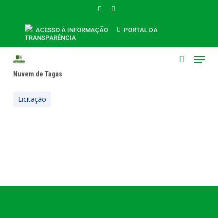
Skip
FACEBOOK
INSTAGRAM
to
main
ACESSO À INFORMAÇÃO
PORTAL DA
TRANSPARÊNCIA
content
Menu
search
Nuvem de Tagas
Licitação