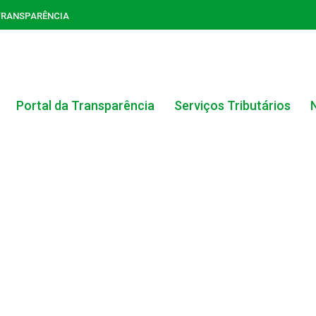
TRANSPARÊNCIA
Portal da Transparência
Serviços Tributários
ACERVO DO PORTAL DA TRANSPARÊNCIA
CARTA DE SERVIÇOS AO CIDADÃO
PORTAL DA TRANSPARÊNCIA GERAL