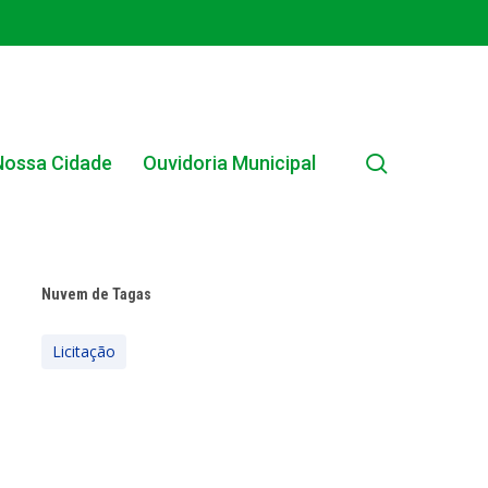
search
Nossa Cidade
Ouvidoria Municipal
Nuvem de Tagas
EDITAIS MUNICIPAIS
Licitação
EDITAL INTERNO SIMPLIFICADO 001/2025
EDITAIS E PUBLICAÇÕES – PROGRAMA BRASIL
ALFABETIZADO 2025