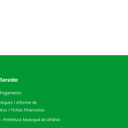
ÁTRIO VIRTUAL
DIÁRIO OFICIAL
AFRÂNIO – PE
PLANO DE AÇÃO – SIAFIC
 Servidor
 Pagamento
heques / Informe de
os / Fichas Financeiras
 Prefeitura Municipal de Afrânio