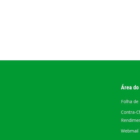
PORTAL DA
TRANSPARÊNCIA
FIQUE POR DENTRO DAS CONTAS PÚBLICAS!
Área do
Folha de
Contra-C
Rendiment
Webmail –