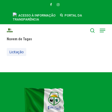
Skip
FACEBOOK
INSTAGRAM
to
main
ACESSO À INFORMAÇÃO
PORTAL DA
TRANSPARÊNCIA
content
Menu
search
Nuvem de Tagas
Licitação