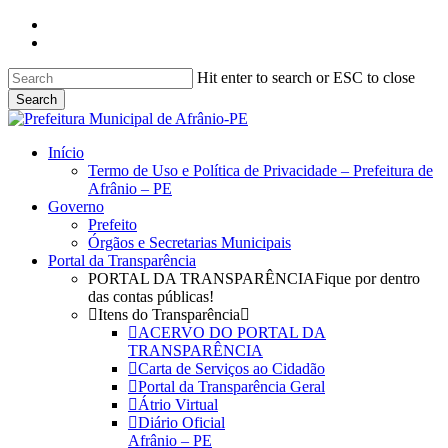
Skip
facebook
to
instagram
main
content
Hit enter to search or ESC to close
Search
Close
Search
search
Menu
Início
Termo de Uso e Política de Privacidade – Prefeitura de
Afrânio – PE
Governo
Prefeito
Órgãos e Secretarias Municipais
Portal da Transparência
PORTAL DA TRANSPARÊNCIA
Fique por dentro
das contas públicas!
Itens do Transparência
ACERVO DO PORTAL DA
TRANSPARÊNCIA
Carta de Serviços ao Cidadão
Portal da Transparência Geral
Átrio Virtual
Diário Oficial
Afrânio – PE