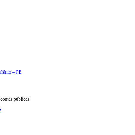
A
Afrânio – PE
 contas públicas!
A