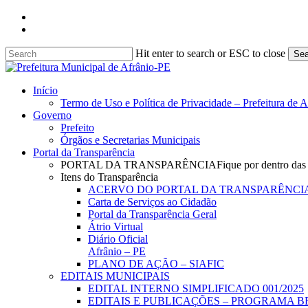
Skip
facebook
to
instagram
main
content
Hit enter to search or ESC to close
Sea
Close
Search
search
Menu
Início
Termo de Uso e Política de Privacidade – Prefeitura de 
Governo
Prefeito
Órgãos e Secretarias Municipais
Portal da Transparência
PORTAL DA TRANSPARÊNCIA
Fique por dentro das
Itens do Transparência
ACERVO DO PORTAL DA TRANSPARÊNCI
Carta de Serviços ao Cidadão
Portal da Transparência Geral
Átrio Virtual
Diário Oficial
Afrânio – PE
PLANO DE AÇÃO – SIAFIC
EDITAIS MUNICIPAIS
EDITAL INTERNO SIMPLIFICADO 001/2025
EDITAIS E PUBLICAÇÕES – PROGRAMA B