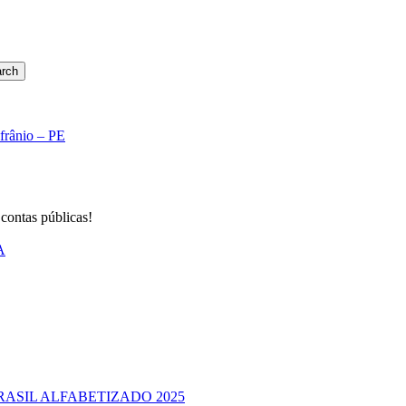
rch
Afrânio – PE
 contas públicas!
A
RASIL ALFABETIZADO 2025