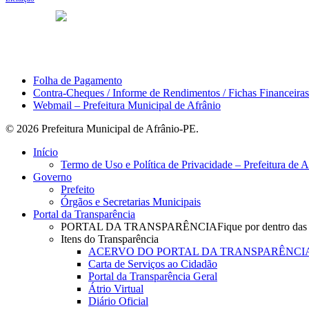
ACESSO À INFORMAÇÃO
PORTAL DA TRANSPARÊNCI
Área do Servidor
Folha de Pagamento
Contra-Cheques / Informe de Rendimentos / Fichas Financeiras
Webmail – Prefeitura Municipal de Afrânio
© 2026 Prefeitura Municipal de Afrânio-PE.
Close
Início
Menu
Termo de Uso e Política de Privacidade – Prefeitura de 
Governo
Prefeito
Órgãos e Secretarias Municipais
Portal da Transparência
PORTAL DA TRANSPARÊNCIA
Fique por dentro das
Itens do Transparência
ACERVO DO PORTAL DA TRANSPARÊNCI
Carta de Serviços ao Cidadão
Portal da Transparência Geral
Átrio Virtual
Diário Oficial