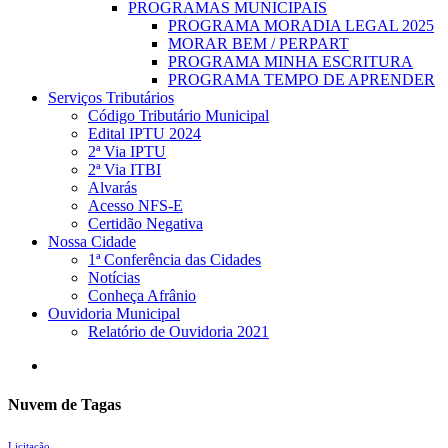
PROGRAMAS MUNICIPAIS
PROGRAMA MORADIA LEGAL 2025
MORAR BEM / PERPART
PROGRAMA MINHA ESCRITURA
PROGRAMA TEMPO DE APRENDER
Serviços Tributários
Código Tributário Municipal
Edital IPTU 2024
2ª Via IPTU
2ª Via ITBI
Alvarás
Acesso NFS-E
Certidão Negativa
Nossa Cidade
1ª Conferência das Cidades
Notícias
Conheça Afrânio
Ouvidoria Municipal
Relatório de Ouvidoria 2021
search
Nuvem de Tagas
Licitação