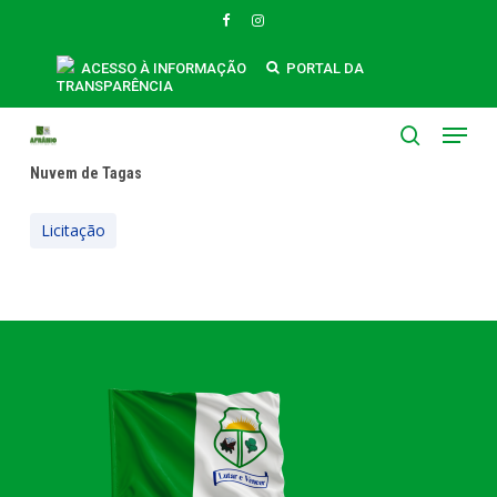
Skip
FACEBOOK
INSTAGRAM
to
main
ACESSO À INFORMAÇÃO
PORTAL DA
TRANSPARÊNCIA
content
Menu
search
Nuvem de Tagas
Licitação