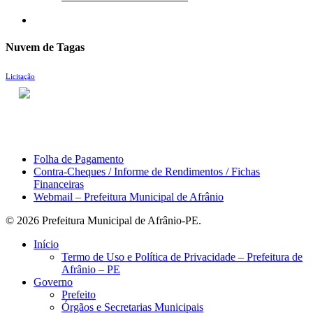
search
Nuvem de Tagas
Licitação
ACESSO À INFORMAÇÃO
PORTAL DA TRANSPARÊNCIA
Área do Servidor
Folha de Pagamento
Contra-Cheques / Informe de Rendimentos / Fichas
Financeiras
Webmail – Prefeitura Municipal de Afrânio
© 2026 Prefeitura Municipal de Afrânio-PE.
Close
Início
Menu
Termo de Uso e Política de Privacidade – Prefeitura de
Afrânio – PE
Governo
Prefeito
Órgãos e Secretarias Municipais