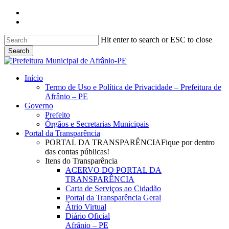
Skip
facebook
to
instagram
main
content
Hit enter to search or ESC to close
Search
Close
Search
search
Menu
Início
Termo de Uso e Política de Privacidade – Prefeitura de
Afrânio – PE
Governo
Prefeito
Órgãos e Secretarias Municipais
Portal da Transparência
PORTAL DA TRANSPARÊNCIA
Fique por dentro
das contas públicas!
Itens do Transparência
ACERVO DO PORTAL DA
TRANSPARÊNCIA
Carta de Serviços ao Cidadão
Portal da Transparência Geral
Átrio Virtual
Diário Oficial
Afrânio – PE