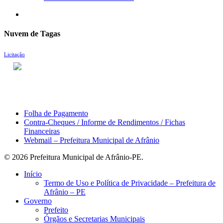
search
Nuvem de Tagas
Licitação
ACESSO À INFORMAÇÃO
PORTAL DA TRANSPARÊNCIA
Área do Servidor
Folha de Pagamento
Contra-Cheques / Informe de Rendimentos / Fichas
Financeiras
Webmail – Prefeitura Municipal de Afrânio
© 2026 Prefeitura Municipal de Afrânio-PE.
Close
Início
Menu
Termo de Uso e Política de Privacidade – Prefeitura de
Afrânio – PE
Governo
Prefeito
Órgãos e Secretarias Municipais