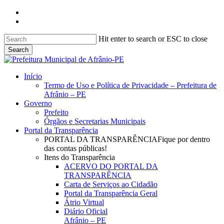
Skip
facebook
to
instagram
main
content
Hit enter to search or ESC to close
Search
Close
Search
search
Menu
Início
Termo de Uso e Política de Privacidade – Prefeitura de
Afrânio – PE
Governo
Prefeito
Órgãos e Secretarias Municipais
Portal da Transparência
PORTAL DA TRANSPARÊNCIA
Fique por dentro
das contas públicas!
Itens do Transparência
ACERVO DO PORTAL DA
TRANSPARÊNCIA
Carta de Serviços ao Cidadão
Portal da Transparência Geral
Átrio Virtual
Diário Oficial
Afrânio – PE