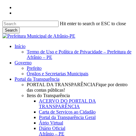
Skip
facebook
to
instagram
main
content
Hit enter to search or ESC to close
Search
Close
Search
search
Menu
Início
Termo de Uso e Política de Privacidade – Prefeitura de
Afrânio – PE
Governo
Prefeito
Órgãos e Secretarias Municipais
Portal da Transparência
PORTAL DA TRANSPARÊNCIA
Fique por dentro
das contas públicas!
Itens do Transparência
ACERVO DO PORTAL DA
TRANSPARÊNCIA
Carta de Serviços ao Cidadão
Portal da Transparência Geral
Átrio Virtual
Diário Oficial
Afrânio – PE