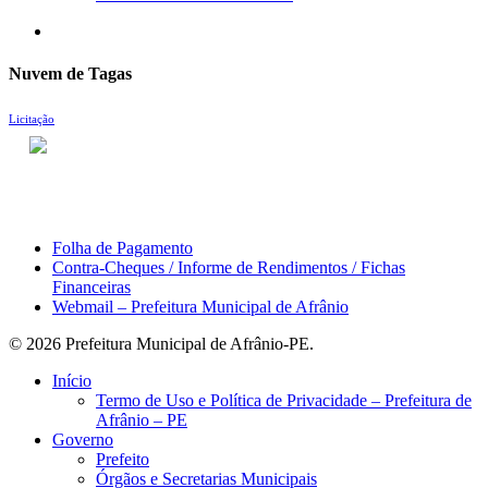
search
Nuvem de Tagas
Licitação
ACESSO À INFORMAÇÃO
PORTAL DA TRANSPARÊNCIA
Área do Servidor
Folha de Pagamento
Contra-Cheques / Informe de Rendimentos / Fichas
Financeiras
Webmail – Prefeitura Municipal de Afrânio
© 2026 Prefeitura Municipal de Afrânio-PE.
Close
Início
Menu
Termo de Uso e Política de Privacidade – Prefeitura de
Afrânio – PE
Governo
Prefeito
Órgãos e Secretarias Municipais