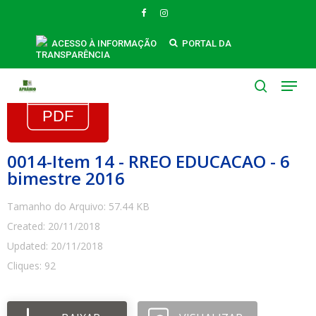
Skip
FACEBOOK
INSTAGRAM
to
main
ACESSO À INFORMAÇÃO
PORTAL DA
TRANSPARÊNCIA
content
Menu
search
0014-Item 14 - RREO EDUCACAO - 6
bimestre 2016
Tamanho do Arquivo: 57.44 KB
Created: 20/11/2018
Updated: 20/11/2018
Cliques: 92