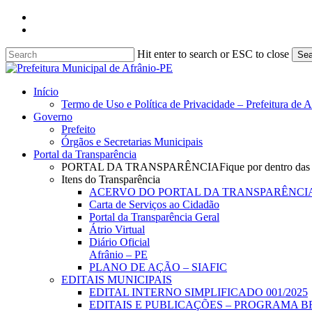
Skip
facebook
to
instagram
main
content
Hit enter to search or ESC to close
Sea
Close
Search
search
Menu
Início
Termo de Uso e Política de Privacidade – Prefeitura de 
Governo
Prefeito
Órgãos e Secretarias Municipais
Portal da Transparência
PORTAL DA TRANSPARÊNCIA
Fique por dentro das
Itens do Transparência
ACERVO DO PORTAL DA TRANSPARÊNCI
Carta de Serviços ao Cidadão
Portal da Transparência Geral
Átrio Virtual
Diário Oficial
Afrânio – PE
PLANO DE AÇÃO – SIAFIC
EDITAIS MUNICIPAIS
EDITAL INTERNO SIMPLIFICADO 001/2025
EDITAIS E PUBLICAÇÕES – PROGRAMA B