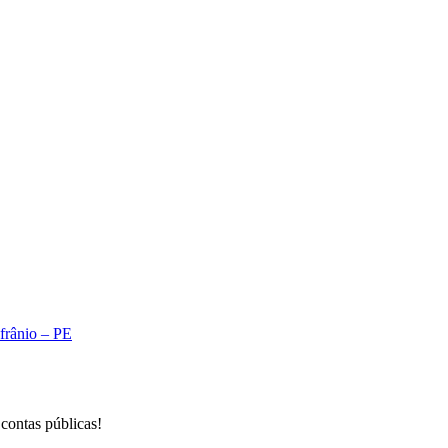
A
Afrânio – PE
 contas públicas!