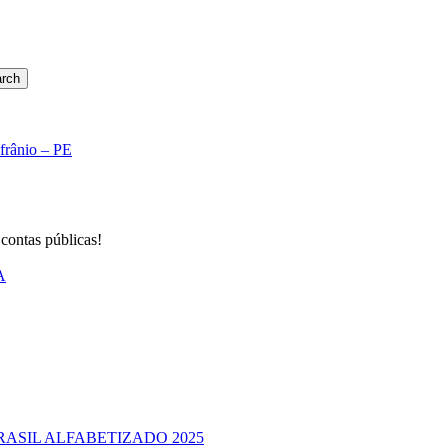
rch
Afrânio – PE
 contas públicas!
A
RASIL ALFABETIZADO 2025