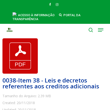
Skip
FACEBOOK
INSTAGRAM
to
main
ACESSO À INFORMAÇÃO
PORTAL DA
TRANSPARÊNCIA
content
Menu
search
0038-Item 38 - Leis e decretos
referentes aos creditos adicionais
Tamanho do Arquivo: 2.39 MB
Created: 20/11/2018
Updated: 20/11/2018