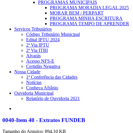
PROGRAMAS MUNICIPAIS
PROGRAMA MORADIA LEGAL 2025
MORAR BEM / PERPART
PROGRAMA MINHA ESCRITURA
PROGRAMA TEMPO DE APRENDER
Serviços Tributários
Código Tributário Municipal
Edital IPTU 2024
2ª Via IPTU
2ª Via ITBI
Alvarás
Acesso NFS-E
Certidão Negativa
Nossa Cidade
1ª Conferência das Cidades
Notícias
Conheça Afrânio
Ouvidoria Municipal
Relatório de Ouvidoria 2021
search
0040-Item 40 - Extratos FUNDEB
Tamanho do Arquivo: 894.10 KB