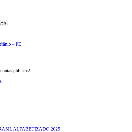
rch
Afrânio – PE
 contas públicas!
A
RASIL ALFABETIZADO 2025