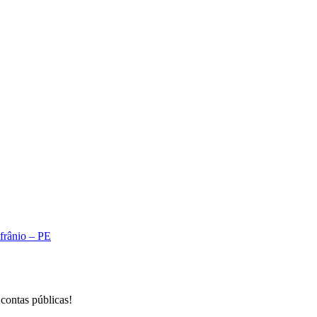
A
Afrânio – PE
 contas públicas!