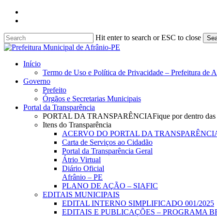
Skip
facebook
to
instagram
main
content
Hit enter to search or ESC to close
Sea
Close
Search
search
Menu
Início
Termo de Uso e Política de Privacidade – Prefeitura de 
Governo
Prefeito
Órgãos e Secretarias Municipais
Portal da Transparência
PORTAL DA TRANSPARÊNCIA
Fique por dentro das
Itens do Transparência
ACERVO DO PORTAL DA TRANSPARÊNCI
Carta de Serviços ao Cidadão
Portal da Transparência Geral
Átrio Virtual
Diário Oficial
Afrânio – PE
PLANO DE AÇÃO – SIAFIC
EDITAIS MUNICIPAIS
EDITAL INTERNO SIMPLIFICADO 001/2025
EDITAIS E PUBLICAÇÕES – PROGRAMA B