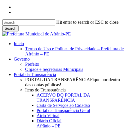
Skip
facebook
to
instagram
main
content
Hit enter to search or ESC to close
Search
Close
Search
search
Menu
Início
Termo de Uso e Política de Privacidade – Prefeitura de
Afrânio – PE
Governo
Prefeito
Órgãos e Secretarias Municipais
Portal da Transparência
PORTAL DA TRANSPARÊNCIA
Fique por dentro
das contas públicas!
Itens do Transparência
ACERVO DO PORTAL DA
TRANSPARÊNCIA
Carta de Serviços ao Cidadão
Portal da Transparência Geral
Átrio Virtual
Diário Oficial
Afrânio – PE