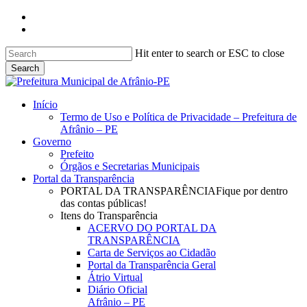
Skip
facebook
to
instagram
main
content
Hit enter to search or ESC to close
Search
Close
Search
search
Menu
Início
Termo de Uso e Política de Privacidade – Prefeitura de
Afrânio – PE
Governo
Prefeito
Órgãos e Secretarias Municipais
Portal da Transparência
PORTAL DA TRANSPARÊNCIA
Fique por dentro
das contas públicas!
Itens do Transparência
ACERVO DO PORTAL DA
TRANSPARÊNCIA
Carta de Serviços ao Cidadão
Portal da Transparência Geral
Átrio Virtual
Diário Oficial
Afrânio – PE