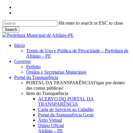
Skip
facebook
to
instagram
main
content
Hit enter to search or ESC to close
Search
Close
Search
search
Menu
Início
Termo de Uso e Política de Privacidade – Prefeitura de
Afrânio – PE
Governo
Prefeito
Órgãos e Secretarias Municipais
Portal da Transparência
PORTAL DA TRANSPARÊNCIA
Fique por dentro
das contas públicas!
Itens do Transparência
ACERVO DO PORTAL DA
TRANSPARÊNCIA
Carta de Serviços ao Cidadão
Portal da Transparência Geral
Átrio Virtual
Diário Oficial
Afrânio – PE