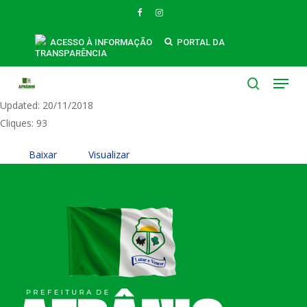
Skip
FACEBOOK
INSTAGRAM
to
0052-PETCE 91766-14
main
ACESSO À INFORMAÇÃO
PORTAL DA
TRANSPARÊNCIA
content
Tamanho do Arquivo: 198.97 KB
Menu
Created: 20/11/2018
search
Updated: 20/11/2018
Cliques: 93
Baixar
Visualizar