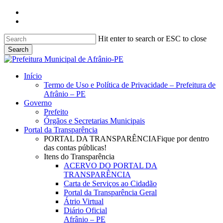
Skip
facebook
to
instagram
main
content
Hit enter to search or ESC to close
Search
Close
Search
search
Menu
Início
Termo de Uso e Política de Privacidade – Prefeitura de
Afrânio – PE
Governo
Prefeito
Órgãos e Secretarias Municipais
Portal da Transparência
PORTAL DA TRANSPARÊNCIA
Fique por dentro
das contas públicas!
Itens do Transparência
ACERVO DO PORTAL DA
TRANSPARÊNCIA
Carta de Serviços ao Cidadão
Portal da Transparência Geral
Átrio Virtual
Diário Oficial
Afrânio – PE