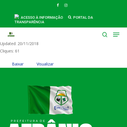
Skip
FACEBOOK
INSTAGRAM
to
0065-Despacho
main
ACESSO À INFORMAÇÃO
PORTAL DA
TRANSPARÊNCIA
content
Tamanho do Arquivo: 43.20 KB
Menu
Created: 20/11/2018
search
Updated: 20/11/2018
Cliques: 61
Baixar
Visualizar