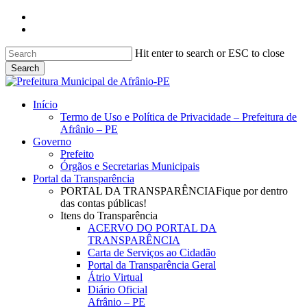
Skip
facebook
to
instagram
main
content
Hit enter to search or ESC to close
Search
Close
Search
search
Menu
Início
Termo de Uso e Política de Privacidade – Prefeitura de
Afrânio – PE
Governo
Prefeito
Órgãos e Secretarias Municipais
Portal da Transparência
PORTAL DA TRANSPARÊNCIA
Fique por dentro
das contas públicas!
Itens do Transparência
ACERVO DO PORTAL DA
TRANSPARÊNCIA
Carta de Serviços ao Cidadão
Portal da Transparência Geral
Átrio Virtual
Diário Oficial
Afrânio – PE