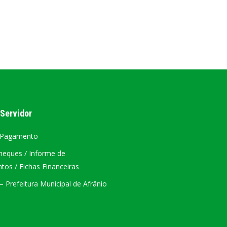
AL
PORTAL DA TRANSPARÊNCIA GERAL
ÁTRIO VIRTUAL
DIÁRIO OFICIAL
AFRÂNIO – PE
 Servidor
PLANO DE AÇÃO – SIAFIC
 Pagamento
heques / Informe de
os / Fichas Financeiras
 Prefeitura Municipal de Afrânio