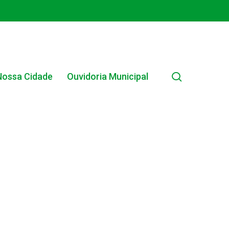
search
Nossa Cidade
Ouvidoria Municipal
EDITAL INTERNO SIMPLIFICADO 001/2025
EDITAIS E PUBLICAÇÕES – PROGRAMA BRASIL