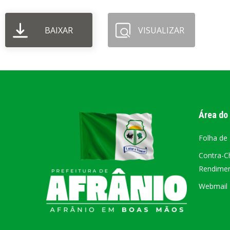
PORTAL DA
BAIXAR
VISUALIZAR
TRANSPARÊNCIA
FIQUE POR DENTRO DAS CONTAS PÚBLICAS!
Área do
Folha de
Contra-C
Rendiment
Webmail –