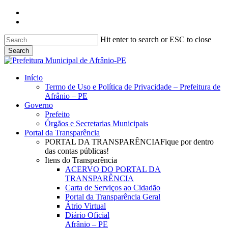
Skip
facebook
to
instagram
main
content
Hit enter to search or ESC to close
Search
Close
Search
search
Menu
Início
Termo de Uso e Política de Privacidade – Prefeitura de
Afrânio – PE
Governo
Prefeito
Órgãos e Secretarias Municipais
Portal da Transparência
PORTAL DA TRANSPARÊNCIA
Fique por dentro
das contas públicas!
Itens do Transparência
ACERVO DO PORTAL DA
TRANSPARÊNCIA
Carta de Serviços ao Cidadão
Portal da Transparência Geral
Átrio Virtual
Diário Oficial
Afrânio – PE