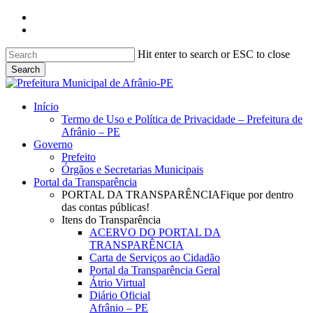
Skip
facebook
to
instagram
main
content
Hit enter to search or ESC to close
Search
Close
Search
search
Menu
Início
Termo de Uso e Política de Privacidade – Prefeitura de
Afrânio – PE
Governo
Prefeito
Órgãos e Secretarias Municipais
Portal da Transparência
PORTAL DA TRANSPARÊNCIA
Fique por dentro
das contas públicas!
Itens do Transparência
ACERVO DO PORTAL DA
TRANSPARÊNCIA
Carta de Serviços ao Cidadão
Portal da Transparência Geral
Átrio Virtual
Diário Oficial
Afrânio – PE