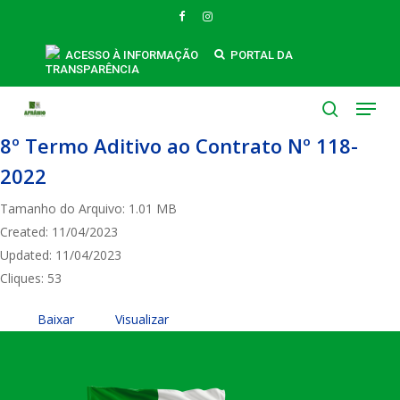
Skip
FACEBOOK
INSTAGRAM
to
main
ACESSO À INFORMAÇÃO
PORTAL DA
TRANSPARÊNCIA
content
Menu
search
8º Termo Aditivo ao Contrato Nº 118-
2022
Tamanho do Arquivo: 1.01 MB
Created: 11/04/2023
Updated: 11/04/2023
Cliques: 53
Baixar
Visualizar