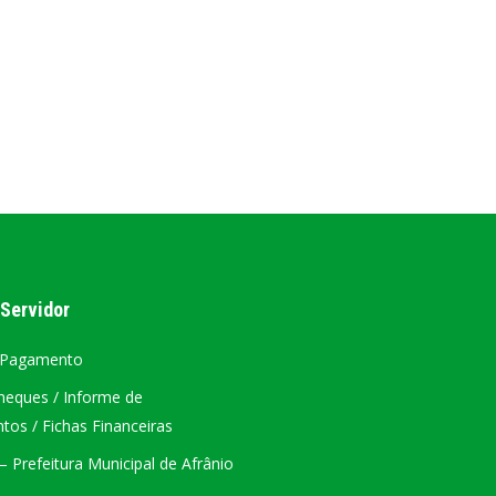
AL
PORTAL DA TRANSPARÊNCIA GERAL
ÁTRIO VIRTUAL
DIÁRIO OFICIAL
AFRÂNIO – PE
PLANO DE AÇÃO – SIAFIC
 Servidor
 Pagamento
heques / Informe de
os / Fichas Financeiras
 Prefeitura Municipal de Afrânio