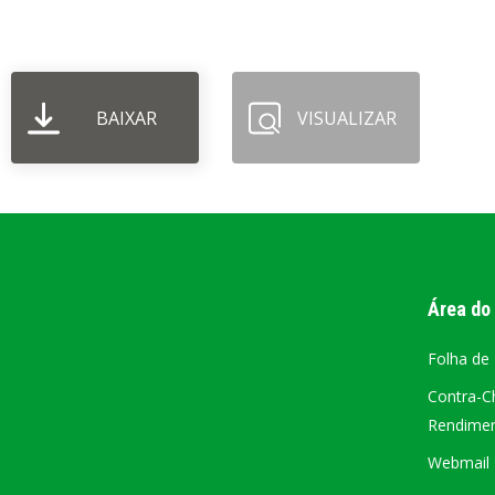
PORTAL DA
TRANSPARÊNCIA
BAIXAR
VISUALIZAR
FIQUE POR DENTRO DAS CONTAS PÚBLICAS!
Área do
Folha de
Contra-C
Rendiment
Webmail –