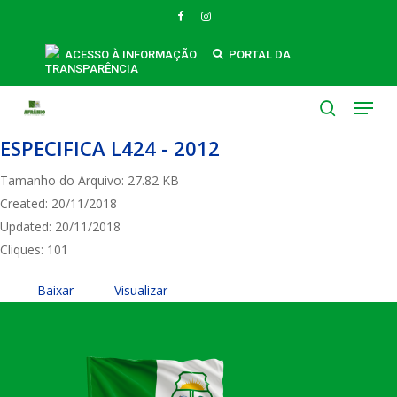
Skip
FACEBOOK
INSTAGRAM
to
ABRE CREDITO SUPLEMENTAR AO
main
ACESSO À INFORMAÇÃO
PORTAL DA
TRANSPARÊNCIA
content
ORCAMENTO FISCAL DO MUNICIPIO NO
Menu
VALOR R$ 82.000,00 PARA FINS QUE
search
ESPECIFICA L424 - 2012
Tamanho do Arquivo: 27.82 KB
Created: 20/11/2018
Updated: 20/11/2018
Cliques: 101
Baixar
Visualizar