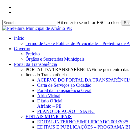
Skip
facebook
to
instagram
main
content
Hit enter to search or ESC to close
Sea
Close
Search
search
Menu
Início
Termo de Uso e Política de Privacidade – Prefeitura de 
Governo
Prefeito
Órgãos e Secretarias Municipais
Portal da Transparência
PORTAL DA TRANSPARÊNCIA
Fique por dentro das
Itens do Transparência
ACERVO DO PORTAL DA TRANSPARÊNCI
Carta de Serviços ao Cidadão
Portal da Transparência Geral
Átrio Virtual
Diário Oficial
Afrânio – PE
PLANO DE AÇÃO – SIAFIC
EDITAIS MUNICIPAIS
EDITAL INTERNO SIMPLIFICADO 001/2025
EDITAIS E PUBLICAÇÕES – PROGRAMA B