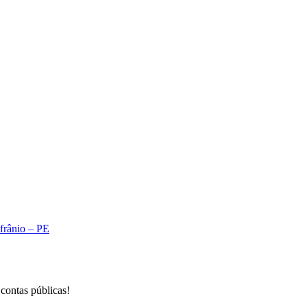
A
Afrânio – PE
 contas públicas!