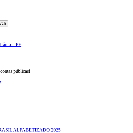
rch
Afrânio – PE
 contas públicas!
A
RASIL ALFABETIZADO 2025