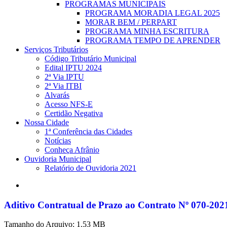
PROGRAMAS MUNICIPAIS
PROGRAMA MORADIA LEGAL 2025
MORAR BEM / PERPART
PROGRAMA MINHA ESCRITURA
PROGRAMA TEMPO DE APRENDER
Serviços Tributários
Código Tributário Municipal
Edital IPTU 2024
2ª Via IPTU
2ª Via ITBI
Alvarás
Acesso NFS-E
Certidão Negativa
Nossa Cidade
1ª Conferência das Cidades
Notícias
Conheça Afrânio
Ouvidoria Municipal
Relatório de Ouvidoria 2021
search
Aditivo Contratual de Prazo ao Contrato Nº 070-2021 
Tamanho do Arquivo: 1.53 MB