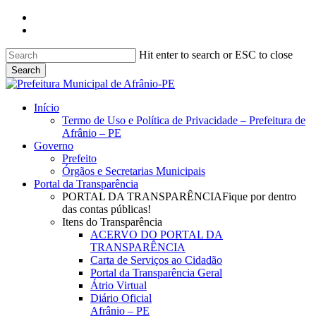
Skip
facebook
to
instagram
main
content
Hit enter to search or ESC to close
Search
Close
Search
search
Menu
Início
Termo de Uso e Política de Privacidade – Prefeitura de
Afrânio – PE
Governo
Prefeito
Órgãos e Secretarias Municipais
Portal da Transparência
PORTAL DA TRANSPARÊNCIA
Fique por dentro
das contas públicas!
Itens do Transparência
ACERVO DO PORTAL DA
TRANSPARÊNCIA
Carta de Serviços ao Cidadão
Portal da Transparência Geral
Átrio Virtual
Diário Oficial
Afrânio – PE