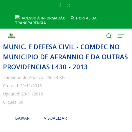
Skip
FACEBOOK
INSTAGRAM
to
main
ACESSO À INFORMAÇÃO
PORTAL DA
TRANSPARÊNCIA
ALTERA DISPOSITIVO DA LEI MUN. Nº
content
Menu
255-2003 QUE CRIA A COMISSAO
search
MUNIC. E DEFESA CIVIL - COMDEC NO
MUNICIPIO DE AFRANNIO E DA OUTRAS
PROVIDENCIAS L430 - 2013
Tamanho do Arquivo: 236.34 KB
Created: 20/11/2018
Updated: 20/11/2018
Cliques: 60
BAIXAR
VISUALIZAR