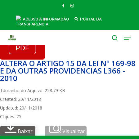
Skip
FACEBOOK
INSTAGRAM
to
main
ACESSO À INFORMAÇÃO
PORTAL DA
TRANSPARÊNCIA
content
Menu
search
ALTERA O ARTIGO 15 DA LEI Nº 169-98
E DA OUTRAS PROVIDENCIAS L366 -
2010
Tamanho do Arquivo: 228.79 KB
Created: 20/11/2018
Updated: 20/11/2018
Cliques: 75
Baixar
Visualizar