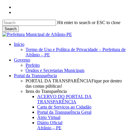
Skip
facebook
to
instagram
main
content
Hit enter to search or ESC to close
Search
Close
Search
search
Menu
Início
Termo de Uso e Política de Privacidade – Prefeitura de
Afrânio – PE
Governo
Prefeito
Órgãos e Secretarias Municipais
Portal da Transparência
PORTAL DA TRANSPARÊNCIA
Fique por dentro
das contas públicas!
Itens do Transparência
ACERVO DO PORTAL DA
TRANSPARÊNCIA
Carta de Serviços ao Cidadão
Portal da Transparência Geral
Átrio Virtual
Diário Oficial
Afrânio – PE